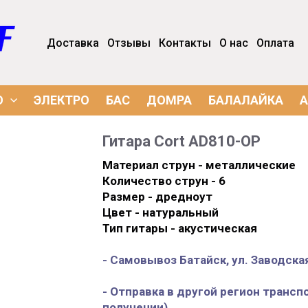
Доставка
Отзывы
Контакты
О нас
Оплата
О
ЭЛЕКТРО
БАС
ДОМРА
БАЛАЛАЙКА
А
Гитара Cort AD810-OP
Материал струн - металлические
Количество струн - 6
Размер - дредноут
Цвет - натуральный
Тип гитары - акустическая
- Самовывоз Батайск, ул. Заводская
- Отправка в другой регион трансп
получении)