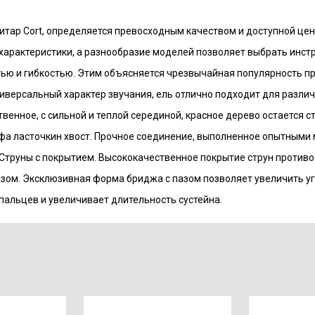
 гитар Cort, определяется превосходным качеством и доступной цен
арактеристики, а разнообразие моделей позволяет выбрать инстру
ю и гибкостью. Этим объясняется чрезвычайная популярность пр
ниверсальный характер звучания, ель отлично подходит для разли
ственное, с сильной и теплой серединой, красное дерево остается 
ифа ласточкин хвост. Прочное соединение, выполненное опытными
 Струны с покрытием. Высококачественное покрытие струн противос
азом. Эксклюзивная форма бриджа с пазом позволяет увеличить у
пальцев и увеличивает длительность сустейна.