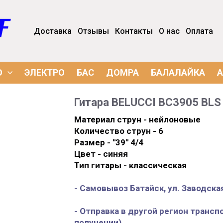
Доставка
Отзывы
Контакты
О нас
Оплата
О
ЭЛЕКТРО
БАС
ДОМРА
БАЛАЛАЙКА
А
Гитара
BELUCCI BC3905 BLS
Материал струн - нейлоновые
Количество струн - 6
Размер - "39" 4/4
Цвет - синяя
Тип гитары - классическая
- Самовывоз Батайск, ул. Заводская
- Отправка в другой регион трансп
получении)