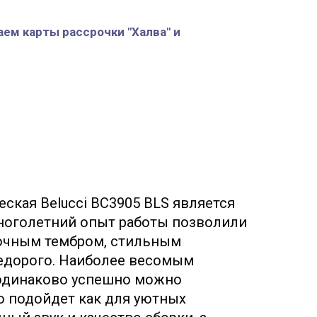
аем карты рассрочки "Халва" и
еская Belucci BC3905
BLS
является
многолетний опыт работы позволили
сочным тембром, стильным
недорого. Наиболее весомым
 одинаково успешно можно
но подойдет как для уютных